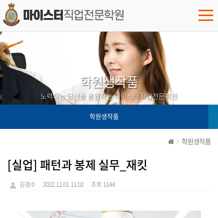
학원생작품
노력하는 당신을 응원하는 마이스터직업전문학원
학원생작품
학원생작품
[실업] 패턴과 봉제 실무_재킷
김경수
2022.12.01 11:02
조회 1144