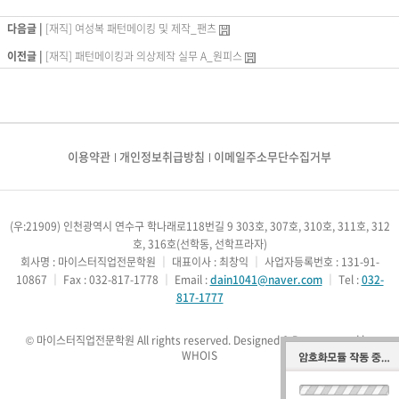
다음글 |
[재직] 여성복 패턴메이킹 및 제작_팬츠
이전글 |
[재직] 패턴메이킹과 의상제작 실무 A_원피스
이용약관
개인정보취급방침
이메일주소무단수집거부
(우:21909) 인천광역시 연수구 학나래로118번길 9 303호, 307호, 310호, 311호, 312
호, 316호(선학동, 선학프라자)
회사명 : 마이스터직업전문학원
｜
대표이사 : 최창익
｜
사업자등록번호 : 131-91-
10867
｜
Fax : 032-817-1778
｜
Email :
dain1041@naver.com
｜
Tel :
032-
817-1777
© 마이스터직업전문학원 All rights reserved.
Designed & Programmed by
WHOIS