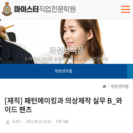
학원생작품
노력하는 당신을 응원하는 마이스터직업전문학원
학원생작품
학원생작품
[재직] 패턴메이킹과 의상제작 실무 B_와
이드 팬츠
김경수
2022.09.19 14:22
조회 588