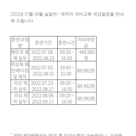
2022
07
-08
년
월
월 실업자 / 재직자 국비교육 개강일정을 안내
.
해 드립니다
훈련과정
자비부담
훈련기간
훈련시간
명
금
패턴과 봉
2022.07.08. -
09:20 ~
449,960
제 실무
2022.08.23
16:50
원
여성복 패
2022.07.05. -
19:00 ~
턴메이킹
89,992원
2022.08.01
21:00
및 제작
의상 제
2022.07.23. -
09:20 ~
89,992원
작 실무
2022.08.27.
16:50
의상 제
2022.08.06. -
09:20 ~
89,992원
작 실무
2022.09.17.
16:50
*
,
국민내일배움카드 발급 후 수강신청이 가능하오니
가까운